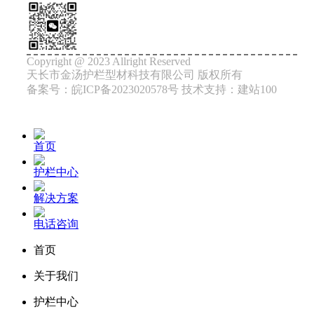
Copyright @ 2023 Allright Reserved
天长市金汤护栏型材科技有限公司 版权所有
备案号：皖ICP备2023020578号 技术支持：建站100
首页
护栏中心
解决方案
电话咨询
首页
关于我们
护栏中心