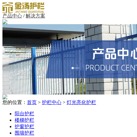
产品中心
/
解决方案
您的位置：
首页
>
护栏中心
>
灯光亮化护栏
阳台护栏
楼梯护栏
护窗护栏
围墙护栏