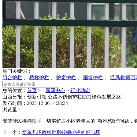
热门关键词：
阳台护栏
、
楼梯护栏
、
护窗护栏
、
围墙护栏
、
通风/防雨百
您的位置：
首页
>
新闻中心
>
行业动态
山西日报：创新引领 公路不锈钢护栏助力绿色发展之路
发布时间：2023-12-06 14:38:34
浏览量：
安装便民楼梯扶手，切实解决小区老年人的“急难愁盼”问题，
上一个：
简单几招教您辨别锌钢护栏的好与坏