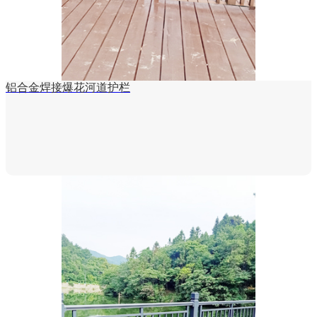
铝合金焊接爆花河道护栏