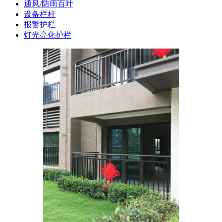
通风/防雨百叶
设备栏杆
报警护栏
灯光亮化护栏