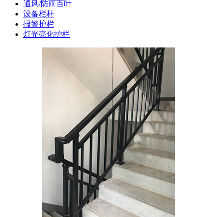
通风/防雨百叶
设备栏杆
报警护栏
灯光亮化护栏