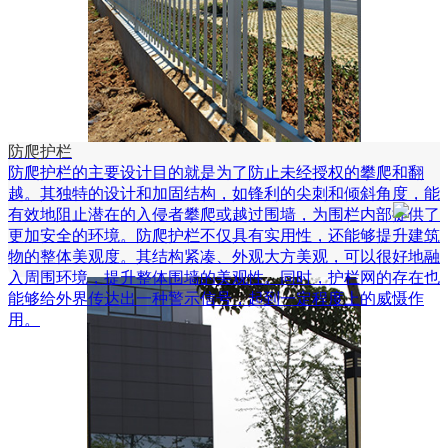
防爬护栏
防爬护栏的主要设计目的就是为了防止未经授权的攀爬和翻
越。其独特的设计和加固结构，如锋利的尖刺和倾斜角度，能
有效地阻止潜在的入侵者攀爬或越过围墙，为围栏内部提供了
更加安全的环境。防爬护栏不仅具有实用性，还能够提升建筑
物的整体美观度。其结构紧凑、外观大方美观，可以很好地融
入周围环境，提升整体围墙的美观性。同时，护栏网的存在也
能够给外界传达出一种警示信号，起到一定程度上的威慑作
用。