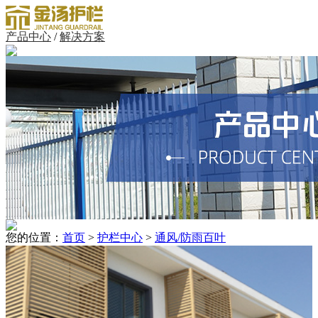
产品中心
/
解决方案
您的位置：
首页
>
护栏中心
>
通风/防雨百叶